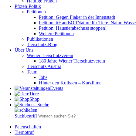
Häufige Fragen
Pfoten-Politik
Petitionen
Petition: Gegen Fiaker in der Innenstadt
Petition: #HandsOffNature für Tiere, Natur, Wass
Petition: Haustierabschuss stoppen!
Weitere Petitionen
Publikationen
Tierschutz-Blog
Über Uns
Wiener Tierschutzverein
180 Jahre Wiener Tierschutzverein
Tierschutz Austria
Team
Jobs
Hinter den Kulissen – Kurzfilme
Events
Tiere
Shop
Suche
Suchbegriff
Patenschaften
Tiernotruf