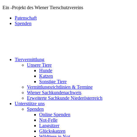
Ein
-
Projekt des Wiener Tierschutzvereins
Patenschaft
Spenden
Tiervermittlung
Unsere Tiere
Hunde
Katzen
Sonstige Tiere
Vermittlungsrichtlinien & Termine
Wiener Sachkundenachweis
Erweiterte Sachkunde Niederösterreich
Unterstütze uns
Spenden
Online Spenden
Not-Felle
Langsitzer
Glückskatzen
Wildtiere in Not