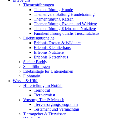
Erlebe uns
Themenführungen
Themenführung Hunde
Themenveranstaltung Hundetraining
Themenführung Katzen
Themenführung Exoten und Wildtiere
Themenführung Klein- und Nutztiere
Familienführung durchs Tierschutzhaus
Erlebnisgutscheine
Erlebnis Exoten & Wildtiere
Erlebnis Kleintierhaus
Erlebnis Nutztiere
Erlebnis Katzenhaus
Shelter Buddy
Schulführungen
Erlebnistage für Unternehmen
Flohmarkt
Wissen & Hilfe
Hilfestellung im Notfall
Tiernotruf
Tier vermisst
Vorsorge Tier & Mensch
Tierversorgungsprogramm
Testament und Vermächtnis
Tierratgeber & Tierwissen