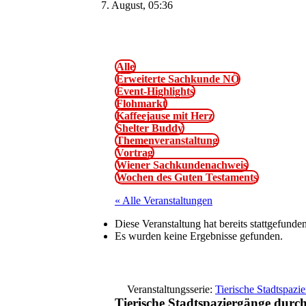
7. August, 05:36
Alle
Erweiterte Sachkunde NÖ
Event-Highlights
Flohmarkt
Kaffeejause mit Herz
Shelter Buddy
Themenveranstaltung
Vortrag
Wiener Sachkundenachweis
Wochen des Guten Testaments
« Alle Veranstaltungen
Diese Veranstaltung hat bereits stattgefunden
Es wurden keine Ergebnisse gefunden.
Veranstaltungsserie:
Tierische Stadtspazi
Tierische Stadtspaziergänge durch