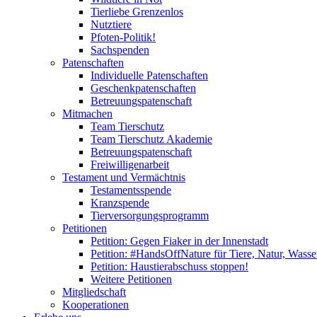
Tierliebe Grenzenlos
Nutztiere
Pfoten-Politik!
Sachspenden
Patenschaften
Individuelle Patenschaften
Geschenkpatenschaften
Betreuungspatenschaft
Mitmachen
Team Tierschutz
Team Tierschutz Akademie
Betreuungspatenschaft
Freiwilligenarbeit
Testament und Vermächtnis
Testamentsspende
Kranzspende
Tierversorgungsprogramm
Petitionen
Petition: Gegen Fiaker in der Innenstadt
Petition: #HandsOffNature für Tiere, Natur, Wass
Petition: Haustierabschuss stoppen!
Weitere Petitionen
Mitgliedschaft
Kooperationen