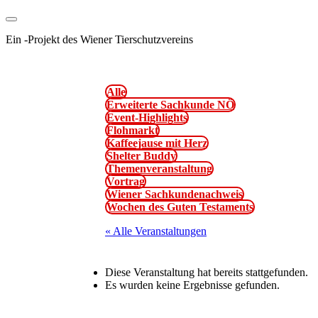
Ein
-
Projekt des Wiener Tierschutzvereins
Alle
Erweiterte Sachkunde NÖ
Event-Highlights
Flohmarkt
Kaffeejause mit Herz
Shelter Buddy
Themenveranstaltung
Vortrag
Wiener Sachkundenachweis
Wochen des Guten Testaments
« Alle Veranstaltungen
Diese Veranstaltung hat bereits stattgefunden.
Es wurden keine Ergebnisse gefunden.