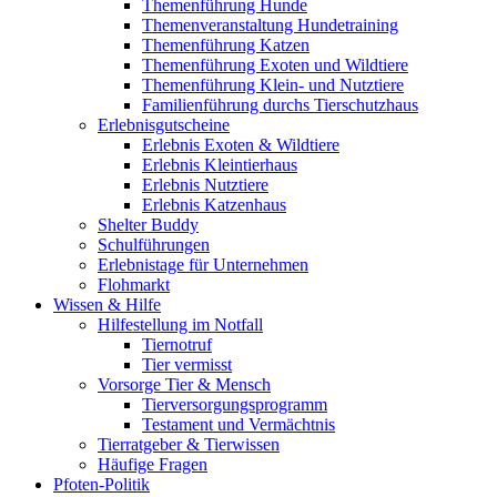
Themenführung Hunde
Themenveranstaltung Hundetraining
Themenführung Katzen
Themenführung Exoten und Wildtiere
Themenführung Klein- und Nutztiere
Familienführung durchs Tierschutzhaus
Erlebnisgutscheine
Erlebnis Exoten & Wildtiere
Erlebnis Kleintierhaus
Erlebnis Nutztiere
Erlebnis Katzenhaus
Shelter Buddy
Schulführungen
Erlebnistage für Unternehmen
Flohmarkt
Wissen & Hilfe
Hilfestellung im Notfall
Tiernotruf
Tier vermisst
Vorsorge Tier & Mensch
Tierversorgungsprogramm
Testament und Vermächtnis
Tierratgeber & Tierwissen
Häufige Fragen
Pfoten-Politik