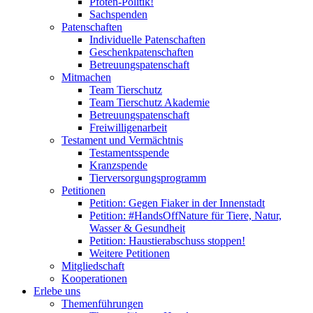
Pfoten-Politik!
Sachspenden
Patenschaften
Individuelle Patenschaften
Geschenkpatenschaften
Betreuungspatenschaft
Mitmachen
Team Tierschutz
Team Tierschutz Akademie
Betreuungspatenschaft
Freiwilligenarbeit
Testament und Vermächtnis
Testamentsspende
Kranzspende
Tierversorgungsprogramm
Petitionen
Petition: Gegen Fiaker in der Innenstadt
Petition: #HandsOffNature für Tiere, Natur,
Wasser & Gesundheit
Petition: Haustierabschuss stoppen!
Weitere Petitionen
Mitgliedschaft
Kooperationen
Erlebe uns
Themenführungen