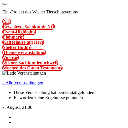
Ein
-
Projekt des Wiener Tierschutzvereins
Alle
Erweiterte Sachkunde NÖ
Event-Highlights
Flohmarkt
Kaffeejause mit Herz
Shelter Buddy
Themenveranstaltung
Vortrag
Wiener Sachkundenachweis
Wochen des Guten Testaments
« Alle Veranstaltungen
Diese Veranstaltung hat bereits stattgefunden.
Es wurden keine Ergebnisse gefunden.
7. August, 21:06