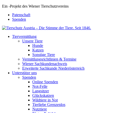
Ein
-
Projekt des Wiener Tierschutzvereins
Patenschaft
Spenden
Tiervermittlung
Unsere Tiere
Hunde
Katzen
Sonstige Tiere
Vermittlungsrichtlinien & Termine
Wiener Sachkundenachweis
Erweiterte Sachkunde Niederösterreich
Unterstütze uns
Spenden
Online Spenden
Not-Felle
Langsitzer
Glückskatzen
Wildtiere in Not
Tierliebe Grenzenlos
Nutztiere