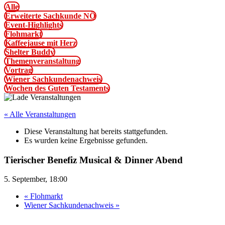
Alle
Erweiterte Sachkunde NÖ
Event-Highlights
Flohmarkt
Kaffeejause mit Herz
Shelter Buddy
Themenveranstaltung
Vortrag
Wiener Sachkundenachweis
Wochen des Guten Testaments
« Alle Veranstaltungen
Diese Veranstaltung hat bereits stattgefunden.
Es wurden keine Ergebnisse gefunden.
Tierischer Benefiz Musical & Dinner Abend
5. September, 18:00
«
Flohmarkt
Wiener Sachkundenachweis
»