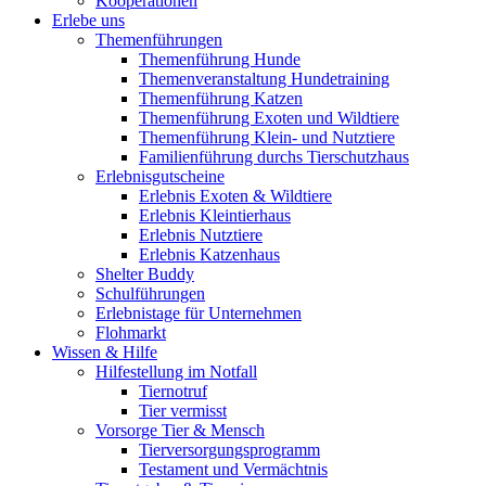
Kooperationen
Erlebe uns
Themenführungen
Themenführung Hunde
Themenveranstaltung Hundetraining
Themenführung Katzen
Themenführung Exoten und Wildtiere
Themenführung Klein- und Nutztiere
Familienführung durchs Tierschutzhaus
Erlebnisgutscheine
Erlebnis Exoten & Wildtiere
Erlebnis Kleintierhaus
Erlebnis Nutztiere
Erlebnis Katzenhaus
Shelter Buddy
Schulführungen
Erlebnistage für Unternehmen
Flohmarkt
Wissen & Hilfe
Hilfestellung im Notfall
Tiernotruf
Tier vermisst
Vorsorge Tier & Mensch
Tierversorgungsprogramm
Testament und Vermächtnis