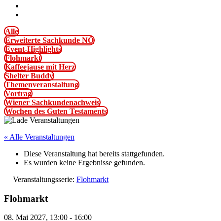
Alle
Erweiterte Sachkunde NÖ
Event-Highlights
Flohmarkt
Kaffeejause mit Herz
Shelter Buddy
Themenveranstaltung
Vortrag
Wiener Sachkundenachweis
Wochen des Guten Testaments
« Alle Veranstaltungen
Diese Veranstaltung hat bereits stattgefunden.
Es wurden keine Ergebnisse gefunden.
Veranstaltungsserie:
Flohmarkt
Flohmarkt
08. Mai 2027, 13:00
-
16:00