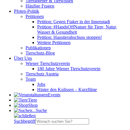
Tierratgeber & Tierwissen
Häufige Fragen
Pfoten-Politik
Petitionen
Petition: Gegen Fiaker in der Innenstadt
Petition: #HandsOffNature für Tiere, Natur,
Wasser & Gesundheit
Petition: Haustierabschuss stoppen!
Weitere Petitionen
Publikationen
Tierschutz-Blog
Über Uns
Wiener Tierschutzverein
180 Jahre Wiener Tierschutzverein
Tierschutz Austria
Team
Jobs
Hinter den Kulissen – Kurzfilme
Events
Tiere
Shop
Suche
Suchbegriff