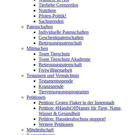
Tierliebe Grenzenlos
Nutztiere
Pfoten-Politik!
Sachspenden
Patenschaften
Individuelle Patenschaften
Geschenkpatenschaften
Betreuungspatenschaft
Mitmachen
Team Tierschutz
Team Tierschutz Akademie
Betreuungspatenschaft
Freiwilligenarbeit
Testament und Vermächtnis
Testamentsspende
Kranzspende
Tierversorgungsprogramm
Petitionen
Petition: Gegen Fiaker in der Innenstadt
Petition: #HandsOffNature für Tiere, Natur,
Wasser & Gesundheit
Petition: Haustierabschuss stoppen!
Weitere Petitionen
Mitgliedschaft