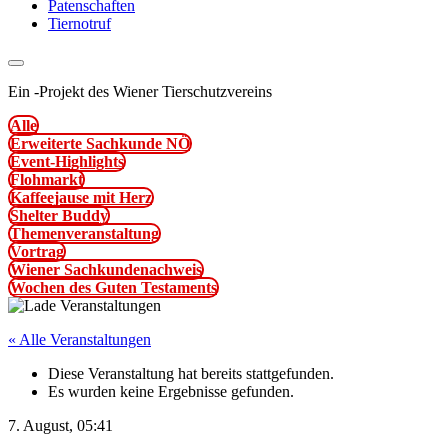
Patenschaften
Tiernotruf
Ein
-
Projekt des Wiener Tierschutzvereins
Alle
Erweiterte Sachkunde NÖ
Event-Highlights
Flohmarkt
Kaffeejause mit Herz
Shelter Buddy
Themenveranstaltung
Vortrag
Wiener Sachkundenachweis
Wochen des Guten Testaments
« Alle Veranstaltungen
Diese Veranstaltung hat bereits stattgefunden.
Es wurden keine Ergebnisse gefunden.
7. August, 05:41