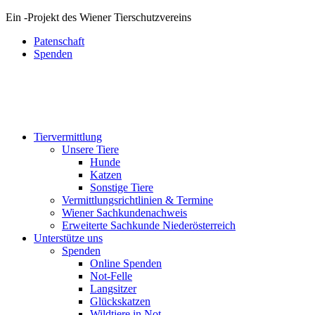
Ein
-
Projekt des Wiener Tierschutzvereins
Patenschaft
Spenden
Tiervermittlung
Unsere Tiere
Hunde
Katzen
Sonstige Tiere
Vermittlungsrichtlinien & Termine
Wiener Sachkundenachweis
Erweiterte Sachkunde Niederösterreich
Unterstütze uns
Spenden
Online Spenden
Not-Felle
Langsitzer
Glückskatzen
Wildtiere in Not