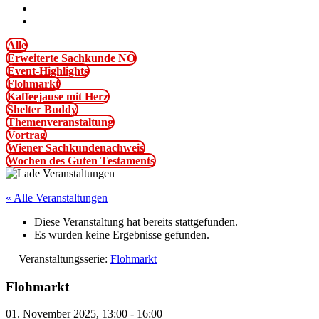
Alle
Erweiterte Sachkunde NÖ
Event-Highlights
Flohmarkt
Kaffeejause mit Herz
Shelter Buddy
Themenveranstaltung
Vortrag
Wiener Sachkundenachweis
Wochen des Guten Testaments
« Alle Veranstaltungen
Diese Veranstaltung hat bereits stattgefunden.
Es wurden keine Ergebnisse gefunden.
Veranstaltungsserie:
Flohmarkt
Flohmarkt
01. November 2025, 13:00
-
16:00