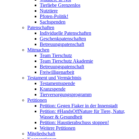
Tierliebe Grenzenlos
Nutztiere
Pfoten-Politik!
Sachspenden
Patenschaften
Individuelle Patenschaften
Geschenkpatenschaften
Betreuungspatenschaft
Mitmachen
Team Tierschutz
Team Tierschutz Akademie
Betreuungspatenschaft
Freiwilligenarbeit
Testament und Vermächtnis
Testamentsspende
Kranzspende
Tierversorgungsprogramm
Petitionen
Petition: Gegen Fiaker in der Innenstadt
Petition: #HandsOffNature für Tiere, Natur,
Wasser & Gesundheit
Petition: Haustierabschuss stoppen!
Weitere Petitionen
Mitgliedschaft