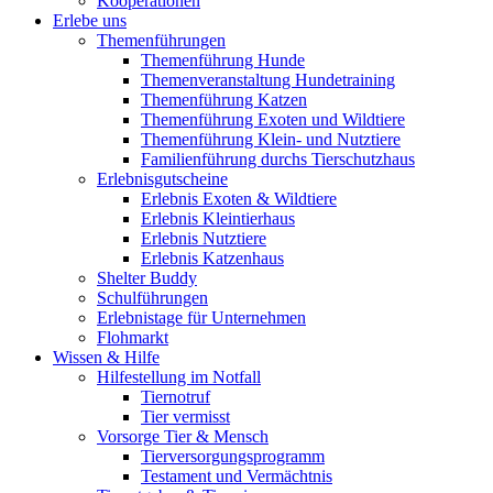
Kooperationen
Erlebe uns
Themenführungen
Themenführung Hunde
Themenveranstaltung Hundetraining
Themenführung Katzen
Themenführung Exoten und Wildtiere
Themenführung Klein- und Nutztiere
Familienführung durchs Tierschutzhaus
Erlebnisgutscheine
Erlebnis Exoten & Wildtiere
Erlebnis Kleintierhaus
Erlebnis Nutztiere
Erlebnis Katzenhaus
Shelter Buddy
Schulführungen
Erlebnistage für Unternehmen
Flohmarkt
Wissen & Hilfe
Hilfestellung im Notfall
Tiernotruf
Tier vermisst
Vorsorge Tier & Mensch
Tierversorgungsprogramm
Testament und Vermächtnis