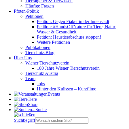
Tierratgeber & Tierwissen
Häufige Fragen
Pfoten-Politik
Petitionen
Petition: Gegen Fiaker in der Innenstadt
Petition: #HandsOffNature für Tiere, Natur,
Wasser & Gesundheit
Petition: Haustierabschuss stoppen!
Weitere Petitionen
Publikationen
Tierschutz-Blog
Über Uns
Wiener Tierschutzverein
180 Jahre Wiener Tierschutzverein
Tierschutz Austria
Team
Jobs
Hinter den Kulissen – Kurzfilme
Events
Tiere
Shop
Suche
Suchbegriff