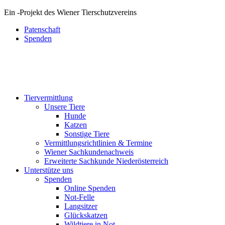
Ein
-
Projekt des Wiener Tierschutzvereins
Patenschaft
Spenden
Tiervermittlung
Unsere Tiere
Hunde
Katzen
Sonstige Tiere
Vermittlungsrichtlinien & Termine
Wiener Sachkundenachweis
Erweiterte Sachkunde Niederösterreich
Unterstütze uns
Spenden
Online Spenden
Not-Felle
Langsitzer
Glückskatzen
Wildtiere in Not