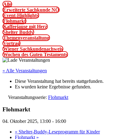
Alle
Erweiterte Sachkunde NÖ
Event-Highlights
Flohmarkt
Kaffeejause mit Herz
Shelter Buddy
Themenveranstaltung
Vortrag
Wiener Sachkundenachweis
Wochen des Guten Testaments
« Alle Veranstaltungen
Diese Veranstaltung hat bereits stattgefunden.
Es wurden keine Ergebnisse gefunden.
Veranstaltungsserie:
Flohmarkt
Flohmarkt
04. Oktober 2025, 13:00
-
16:00
«
Shelter-Buddy-Leseprogramm für Kinder
Flohmarkt
»