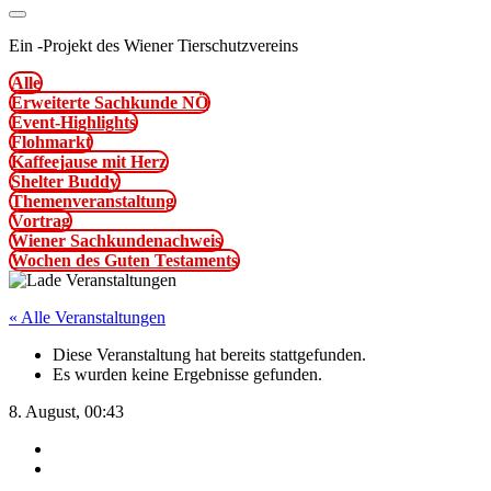
Ein
-
Projekt des Wiener Tierschutzvereins
Alle
Erweiterte Sachkunde NÖ
Event-Highlights
Flohmarkt
Kaffeejause mit Herz
Shelter Buddy
Themenveranstaltung
Vortrag
Wiener Sachkundenachweis
Wochen des Guten Testaments
« Alle Veranstaltungen
Diese Veranstaltung hat bereits stattgefunden.
Es wurden keine Ergebnisse gefunden.
8. August, 00:43