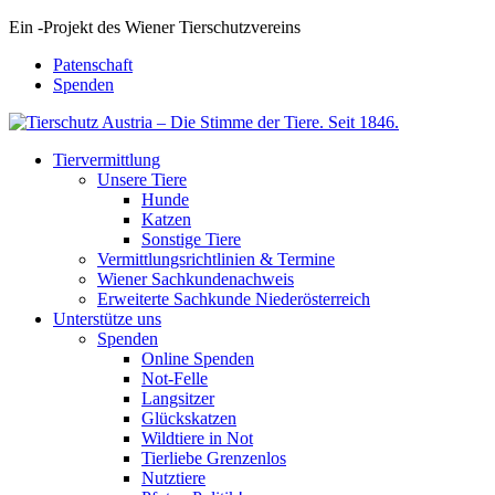
Ein
-
Projekt des Wiener Tierschutzvereins
Patenschaft
Spenden
Tiervermittlung
Unsere Tiere
Hunde
Katzen
Sonstige Tiere
Vermittlungsrichtlinien & Termine
Wiener Sachkundenachweis
Erweiterte Sachkunde Niederösterreich
Unterstütze uns
Spenden
Online Spenden
Not-Felle
Langsitzer
Glückskatzen
Wildtiere in Not
Tierliebe Grenzenlos
Nutztiere