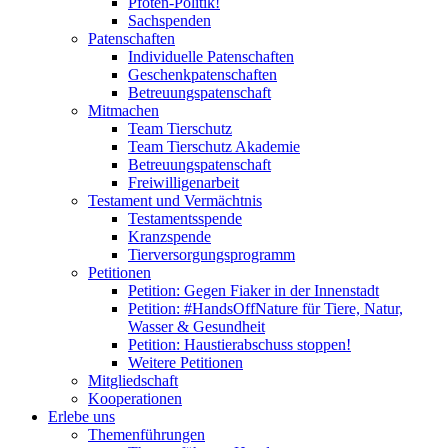
Pfoten-Politik!
Sachspenden
Patenschaften
Individuelle Patenschaften
Geschenkpatenschaften
Betreuungspatenschaft
Mitmachen
Team Tierschutz
Team Tierschutz Akademie
Betreuungspatenschaft
Freiwilligenarbeit
Testament und Vermächtnis
Testamentsspende
Kranzspende
Tierversorgungsprogramm
Petitionen
Petition: Gegen Fiaker in der Innenstadt
Petition: #HandsOffNature für Tiere, Natur,
Wasser & Gesundheit
Petition: Haustierabschuss stoppen!
Weitere Petitionen
Mitgliedschaft
Kooperationen
Erlebe uns
Themenführungen