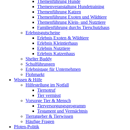
Themenführung Hunde
Themenveranstaltung Hundetraining
Themenführung Katzen
Themenführung Exoten und Wildtiere
Themenführung Klein- und Nutztiere
Familienführung durchs Tierschutzhaus
Erlebnisgutscheine
Erlebnis Exoten & Wildtiere
Erlebnis Kleintierhaus
Erlebnis Nutztiere
Erlebnis Katzenhaus
Shelter Buddy
Schulführungen
Erlebnistage für Unternehmen
Flohmarkt
Wissen & Hilfe
Hilfestellung im Notfall
Tiernotruf
Tier vermisst
Vorsorge Tier & Mensch
Tierversorgungsprogramm
Testament und Vermächtnis
Tierratgeber & Tierwissen
Häufige Fragen
Pfoten-Politik