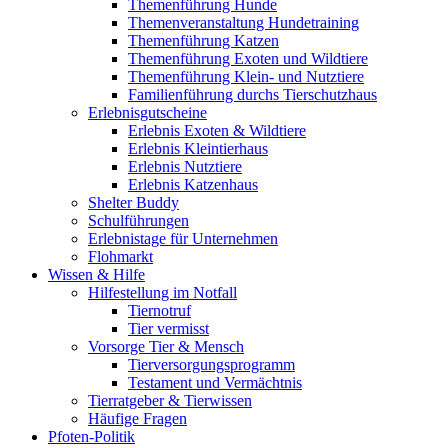
Themenführung Hunde
Themenveranstaltung Hundetraining
Themenführung Katzen
Themenführung Exoten und Wildtiere
Themenführung Klein- und Nutztiere
Familienführung durchs Tierschutzhaus
Erlebnisgutscheine
Erlebnis Exoten & Wildtiere
Erlebnis Kleintierhaus
Erlebnis Nutztiere
Erlebnis Katzenhaus
Shelter Buddy
Schulführungen
Erlebnistage für Unternehmen
Flohmarkt
Wissen & Hilfe
Hilfestellung im Notfall
Tiernotruf
Tier vermisst
Vorsorge Tier & Mensch
Tierversorgungsprogramm
Testament und Vermächtnis
Tierratgeber & Tierwissen
Häufige Fragen
Pfoten-Politik