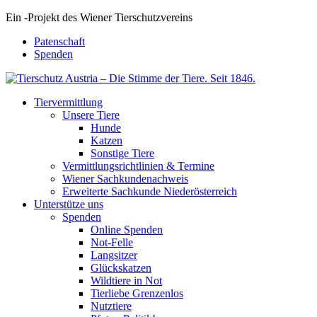
Ein
-
Projekt des Wiener Tierschutzvereins
Patenschaft
Spenden
Tiervermittlung
Unsere Tiere
Hunde
Katzen
Sonstige Tiere
Vermittlungsrichtlinien & Termine
Wiener Sachkundenachweis
Erweiterte Sachkunde Niederösterreich
Unterstütze uns
Spenden
Online Spenden
Not-Felle
Langsitzer
Glückskatzen
Wildtiere in Not
Tierliebe Grenzenlos
Nutztiere