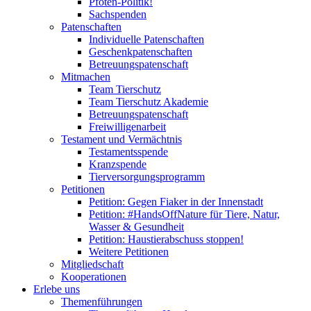
Pfoten-Politik!
Sachspenden
Patenschaften
Individuelle Patenschaften
Geschenkpatenschaften
Betreuungspatenschaft
Mitmachen
Team Tierschutz
Team Tierschutz Akademie
Betreuungspatenschaft
Freiwilligenarbeit
Testament und Vermächtnis
Testamentsspende
Kranzspende
Tierversorgungsprogramm
Petitionen
Petition: Gegen Fiaker in der Innenstadt
Petition: #HandsOffNature für Tiere, Natur,
Wasser & Gesundheit
Petition: Haustierabschuss stoppen!
Weitere Petitionen
Mitgliedschaft
Kooperationen
Erlebe uns
Themenführungen