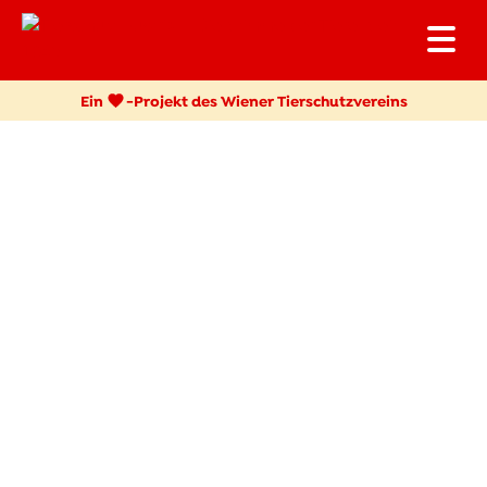
Ein
-
Projekt des Wiener Tierschutzvereins
Individuelle Patenschaften
MARIE CURIE, DIE
FREIHEITSLIEBENDE
Marie-Curie kam als Kitten, mit ihrer Mutter und 3
weiteren Geschwistern, zu uns ins Tierschutzhaus. Ihre
ersten Lebenswochen verbrachte sie als Streunerin auf
der Straße, daher ist sie sehr schüchtern und Fremden