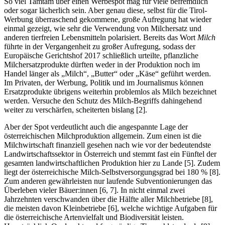
So viel Tamtam über einen Werbespot mag für viele befremdlich
oder sogar lächerlich sein. Aber genau diese, selbst für die Tirol-
Werbung überraschend gekommene, große Aufregung hat wieder
einmal gezeigt, wie sehr die Verwendung von Milchersatz und
anderen tierfreien Lebensmitteln polarisiert. Bereits das Wort
Milch
führte in der Vergangenheit zu großer Aufregung, sodass der
Europäische Gerichtshof 2017 schließlich urteilte, pflanzliche
Milchersatzprodukte dürften weder in der Produktion noch im
Handel länger als „Milch“, „Butter“ oder „Käse“ geführt werden.
Im Privaten, der Werbung, Politik und im Journalismus können
Ersatzprodukte übrigens weiterhin problemlos als Milch bezeichnet
werden. Versuche den Schutz des Milch-Begriffs dahingehend
weiter zu verschärfen, scheiterten bislang [2].
Aber der Spot verdeutlicht auch die angespannte Lage der
österreichischen Milchproduktion allgemein. Zum einen ist die
Milchwirtschaft finanziell gesehen nach wie vor der bedeutendste
Landwirtschaftssektor in Österreich und stemmt fast ein Fünftel der
gesamten landwirtschaftlichen Produktion hier zu Lande [5]. Zudem
liegt der österreichische Milch-Selbstversorgungsgrad bei 180 % [8].
Zum anderen gewährleisten nur laufende Subventionierungen das
Überleben vieler Bäuer:innen [6, 7]. In nicht einmal zwei
Jahrzehnten verschwanden über die Hälfte aller Milchbetriebe [8],
die meisten davon Kleinbetriebe [6], welche wichtige Aufgaben für
die österreichische Artenvielfalt und Biodiversität leisten.