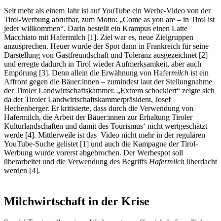
Seit mehr als einem Jahr ist auf YouTube ein Werbe-Video von der
Tirol-Werbung abrufbar, zum Motto: „Come as you are – in Tirol ist
jeder willkommen“. Darin bestellt ein Krampus einen Latte
Macchiato mit Hafermilch [1]. Ziel war es, neue Zielgruppen
anzusprechen. Heuer wurde der Spot dann in Frankreich für seine
Darstellung von Gastfreundschaft und Toleranz ausgezeichnet [2]
und erregte dadurch in Tirol wieder Aufmerksamkeit, aber auch
Empörung [3]. Denn allein die Erwähnung von Hafer
milch
ist ein
Affront gegen die Bäuer:innen – zumindest laut der Stellungnahme
der Tiroler Landwirtschaftskammer. „Extrem schockiert“ zeigte sich
da der Tiroler Landwirtschaftskammerpräsident, Josef
Hechenberger. Er kritisierte, dass durch die Verwendung von
Hafermilch, die Arbeit der Bäuer:innen zur Erhaltung Tiroler
Kulturlandschaften und damit des Tourismus‘ nicht wertgeschätzt
werde [4]. Mittlerweile ist das Video nicht mehr in der regulären
YouTube-Suche gelistet [1] und auch die Kampagne der Tirol-
Werbung wurde vorerst abgebrochen. Der Werbespot soll
überarbeitet und die Verwendung des Begriffs
Hafermilch
überdacht
werden [4].
Milchwirtschaft in der Krise