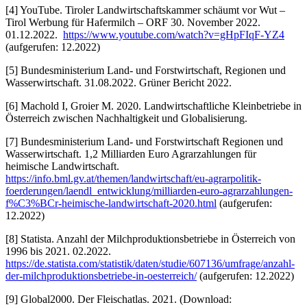
[4] YouTube. Tiroler Landwirtschaftskammer schäumt vor Wut –
Tirol Werbung für Hafermilch – ORF 30. November 2022.
01.12.2022.
https://www.youtube.com/watch?v=gHpFIqF-YZ4
(aufgerufen: 12.2022)
[5] Bundesministerium Land- und Forstwirtschaft, Regionen und
Wasserwirtschaft. 31.08.2022. Grüner Bericht 2022.
[6] Machold I, Groier M. 2020. Landwirtschaftliche Kleinbetriebe in
Österreich zwischen Nachhaltigkeit und Globalisierung.
[7] Bundesministerium Land- und Forstwirtschaft Regionen und
Wasserwirtschaft. 1,2 Milliarden Euro Agrarzahlungen für
heimische Landwirtschaft.
https://info.bml.gv.at/themen/landwirtschaft/eu-agrarpolitik-
foerderungen/laendl_entwicklung/milliarden-euro-agrarzahlungen-
f%C3%BCr-heimische-landwirtschaft-2020.html
(aufgerufen:
12.2022)
[8] Statista. Anzahl der Milchproduktionsbetriebe in Österreich von
1996 bis 2021. 02.2022.
https://de.statista.com/statistik/daten/studie/607136/umfrage/anzahl-
der-milchproduktionsbetriebe-in-oesterreich/
(aufgerufen: 12.2022)
[9] Global2000. Der Fleischatlas. 2021. (Download: