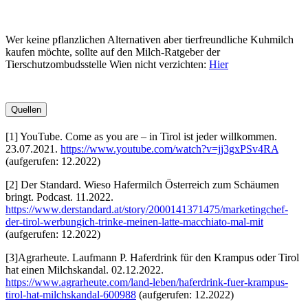
Wer keine pflanzlichen Alternativen aber tierfreundliche Kuhmilch
kaufen möchte, sollte auf den Milch-Ratgeber der
Tierschutzombudsstelle Wien nicht verzichten:
Hier
Quellen
[1] YouTube. Come as you are – in Tirol ist jeder willkommen.
23.07.2021.
https://www.youtube.com/watch?v=jj3gxPSv4RA
(aufgerufen: 12.2022)
[2] Der Standard. Wieso Hafermilch Österreich zum Schäumen
bringt. Podcast. 11.2022.
https://www.derstandard.at/story/2000141371475/marketingchef-
der-tirol-werbungich-trinke-meinen-latte-macchiato-mal-mit
(aufgerufen: 12.2022)
[3]Agrarheute. Laufmann P. Haferdrink für den Krampus oder Tirol
hat einen Milchskandal. 02.12.2022.
https://www.agrarheute.com/land-leben/haferdrink-fuer-krampus-
tirol-hat-milchskandal-600988
(aufgerufen: 12.2022)