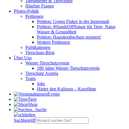
Tierratgeber & Tierwissen
Häufige Fragen
Pfoten-Politik
Petitionen
Petition: Gegen Fiaker in der Innenstadt
Petition: #HandsOffNature für Tiere, Natur,
Wasser & Gesundheit
Petition: Haustierabschuss stoppen!
Weitere Petitionen
Publikationen
Tierschutz-Blog
Über Uns
Wiener Tierschutzverein
180 Jahre Wiener Tierschutzverein
Tierschutz Austria
Team
Jobs
Hinter den Kulissen – Kurzfilme
Events
Tiere
Shop
Suche
Suchbegriff