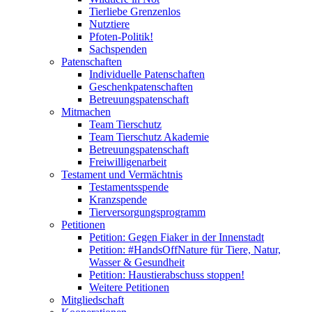
Tierliebe Grenzenlos
Nutztiere
Pfoten-Politik!
Sachspenden
Patenschaften
Individuelle Patenschaften
Geschenkpatenschaften
Betreuungspatenschaft
Mitmachen
Team Tierschutz
Team Tierschutz Akademie
Betreuungspatenschaft
Freiwilligenarbeit
Testament und Vermächtnis
Testamentsspende
Kranzspende
Tierversorgungsprogramm
Petitionen
Petition: Gegen Fiaker in der Innenstadt
Petition: #HandsOffNature für Tiere, Natur,
Wasser & Gesundheit
Petition: Haustierabschuss stoppen!
Weitere Petitionen
Mitgliedschaft