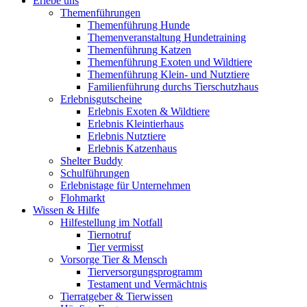
Erlebe uns
Themenführungen
Themenführung Hunde
Themenveranstaltung Hundetraining
Themenführung Katzen
Themenführung Exoten und Wildtiere
Themenführung Klein- und Nutztiere
Familienführung durchs Tierschutzhaus
Erlebnisgutscheine
Erlebnis Exoten & Wildtiere
Erlebnis Kleintierhaus
Erlebnis Nutztiere
Erlebnis Katzenhaus
Shelter Buddy
Schulführungen
Erlebnistage für Unternehmen
Flohmarkt
Wissen & Hilfe
Hilfestellung im Notfall
Tiernotruf
Tier vermisst
Vorsorge Tier & Mensch
Tierversorgungsprogramm
Testament und Vermächtnis
Tierratgeber & Tierwissen