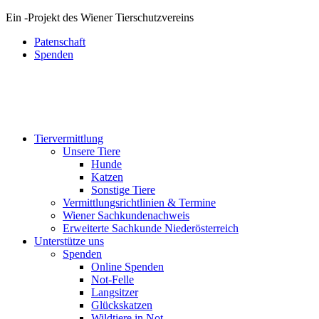
Ein
-
Projekt des Wiener Tierschutzvereins
Patenschaft
Spenden
Tiervermittlung
Unsere Tiere
Hunde
Katzen
Sonstige Tiere
Vermittlungsrichtlinien & Termine
Wiener Sachkundenachweis
Erweiterte Sachkunde Niederösterreich
Unterstütze uns
Spenden
Online Spenden
Not-Felle
Langsitzer
Glückskatzen
Wildtiere in Not