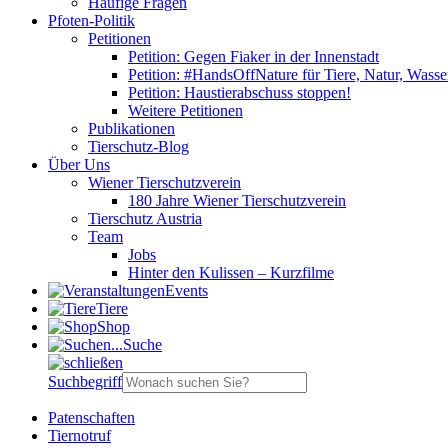
Häufige Fragen
Pfoten-Politik
Petitionen
Petition: Gegen Fiaker in der Innenstadt
Petition: #HandsOffNature für Tiere, Natur, Wass
Petition: Haustierabschuss stoppen!
Weitere Petitionen
Publikationen
Tierschutz-Blog
Über Uns
Wiener Tierschutzverein
180 Jahre Wiener Tierschutzverein
Tierschutz Austria
Team
Jobs
Hinter den Kulissen – Kurzfilme
Events
Tiere
Shop
Suche
Suchbegriff
Patenschaften
Tiernotruf