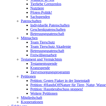
Tierliebe Grenzenlos
Nutztiere
Pfoten-Politik!
Sachspenden
Patenschaften
Individuelle Patenschaften
Geschenkpatenschaften
Betreuungspatenschaft
Mitmachen
Team Tierschutz
Team Tierschutz Akademie
Betreuungspatenschaft
Freiwilligenarbeit
Testament und Vermächtnis
Testamentsspende
Kranzspende
Tierversorgungsprogramm
Petitionen
Petition: Gegen Fiaker in der Innenstadt
Petition: #HandsOffNature für Tiere, Natur, Wass
Petition: Haustierabschuss stoppen!
Weitere Petitionen
Mitgliedschaft
Kooperationen