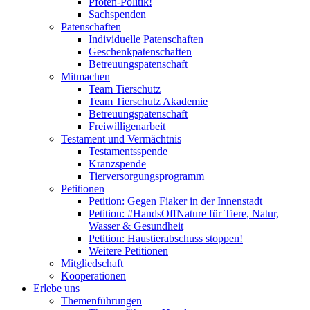
Pfoten-Politik!
Sachspenden
Patenschaften
Individuelle Patenschaften
Geschenkpatenschaften
Betreuungspatenschaft
Mitmachen
Team Tierschutz
Team Tierschutz Akademie
Betreuungspatenschaft
Freiwilligenarbeit
Testament und Vermächtnis
Testamentsspende
Kranzspende
Tierversorgungsprogramm
Petitionen
Petition: Gegen Fiaker in der Innenstadt
Petition: #HandsOffNature für Tiere, Natur,
Wasser & Gesundheit
Petition: Haustierabschuss stoppen!
Weitere Petitionen
Mitgliedschaft
Kooperationen
Erlebe uns
Themenführungen