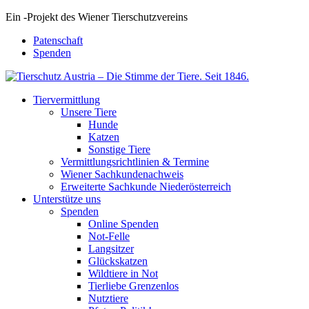
Ein
-
Projekt des Wiener Tierschutzvereins
Patenschaft
Spenden
Tiervermittlung
Unsere Tiere
Hunde
Katzen
Sonstige Tiere
Vermittlungsrichtlinien & Termine
Wiener Sachkundenachweis
Erweiterte Sachkunde Niederösterreich
Unterstütze uns
Spenden
Online Spenden
Not-Felle
Langsitzer
Glückskatzen
Wildtiere in Not
Tierliebe Grenzenlos
Nutztiere