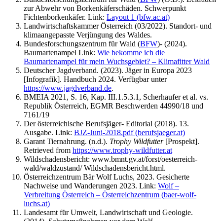
zur Abwehr von Borkenkäferschäden. Schwerpunkt
Fichtenborkenkäfer. Link:
Layout 1 (bfw.ac.at)
Landwirtschaftskammer Österreich (03/2022). Standort- und
klimaangepasste Verjüngung des Waldes.
Bundesforschungszentrum für Wald (
BFW
)- (2024).
Baumartenampel Link:
Wie bekomme ich die
Baumartenampel für mein Wuchsgebiet? – Klimafitter Wald
Deutscher Jagdverband. (2023). Jäger in Europa 2023
[Infografik]. Handbuch 2024. Verfügbar unter
https://www.jagdverband.de
.
BMEIA 2021, S. 16, Kap. III.1.5.3.1, Scherhaufer et al. vs.
Republik Österreich, EGMR Beschwerden 44990/18 und
7161/19
Der österreichische Berufsjäger- Editorial (2018). 13.
Ausgabe. Link:
BJZ-Juni-2018.pdf (berufsjaeger.at)
Garant Tiernahrung. (n.d.).
Trophy Wildfutter
[Prospekt].
Retrieved from
https://www.trophy-wildfutter.at
Wildschadensbericht: www.bmnt.gv.at/forst/oesterreich‐
wald/waldzustand/ Wildschadensbericht.html.
Österreichzentrum Bär Wolf Luchs, 2023. Gesicherte
Nachweise und Wanderungen 2023. Link:
Wolf –
Verbreitung Österreich – Österreichzentrum (baer-wolf-
luchs.at)
Landesamt für Umwelt, Landwirtschaft und Geologie.