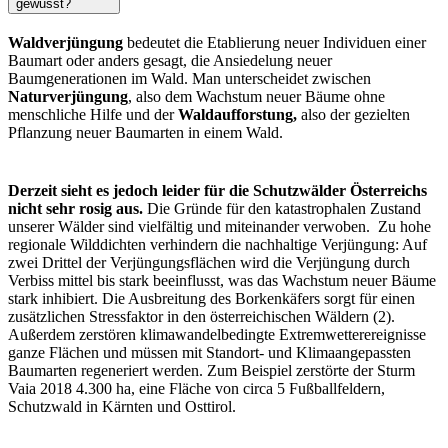
gewusst?
Waldverjüngung
bedeutet die Etablierung neuer Individuen einer
Baumart oder anders gesagt, die Ansiedelung neuer
Baumgenerationen im Wald. Man unterscheidet zwischen
Naturverjüngung
, also dem Wachstum neuer Bäume ohne
menschliche Hilfe und der
Waldaufforstung,
also der gezielten
Pflanzung neuer Baumarten in einem Wald.
Derzeit sieht es jedoch leider für die Schutzwälder Österreichs
nicht sehr rosig aus.
Die Gründe für den katastrophalen Zustand
unserer Wälder sind vielfältig und miteinander verwoben. Zu hohe
regionale Wilddichten verhindern die nachhaltige Verjüngung: Auf
zwei Drittel der Verjüngungsflächen wird die Verjüngung durch
Verbiss mittel bis stark beeinflusst, was das Wachstum neuer Bäume
stark inhibiert. Die Ausbreitung des Borkenkäfers sorgt für einen
zusätzlichen Stressfaktor in den österreichischen Wäldern (2).
Außerdem zerstören klimawandelbedingte Extremwetterereignisse
ganze Flächen und müssen mit Standort- und Klimaangepassten
Baumarten regeneriert werden. Zum Beispiel zerstörte der Sturm
Vaia 2018 4.300 ha, eine Fläche von circa 5 Fußballfeldern,
Schutzwald in Kärnten und Osttirol.