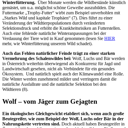
Winterfütterung.
Über Monate werden die Wildbestände künstlich
gemästet, um u.a. möglichst schöne Geweihe auszubilden. Die
Futtermarke „Trophy-Futter“ wirbt zum Beispiel unverhohlen mit
„Starkes Wild und kapitale Trophäen“ (7). Dies führt zu einer
Veränderung der Wildtierpopulationen durch veränderten
Selektionsdruck und erhöht die Krankheitsrisiken an Futterstellen.
Auch eine fehlende natürliche Winteranpassungen bei der
Verdauung der Tiere wird in Kauf genommen (lesen Sie
HIER
mehr, wie Winterfütterung unserem Wild schadet).
Auch das Fehlen natürlicher Feinde trägt zu einer starken
Vermehrung des Schalenwildes bei:
Wolf, Luchs und Bär werden
in Österreich weiterhin überwiegend als Konkurrenz für Jagd und
Landwirtschaft gesehen, nicht als Verbündete für ein gesundes
Ökosystem. Und natürlich spielt auch der Klimawandel eine Rolle.
Die Winter werden zunehmend milder und verringern damit die
natürliche Ausfallrate und die natürliche Selektion bei den
Wildtieren (8).
Wolf – vom Jäger zum Gejagten
Ein ökologisches Gleichgewicht etabliert sich, wenn auch große
Beutegreifer, wie zum Beispiel der Wolf, Luchs oder Bär in der
Nahrungskette vertreten sind.
Doch aktuell haben Beutegreifer in