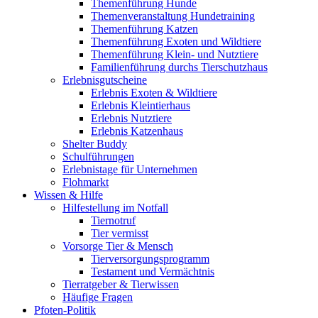
Themenführung Hunde
Themenveranstaltung Hundetraining
Themenführung Katzen
Themenführung Exoten und Wildtiere
Themenführung Klein- und Nutztiere
Familienführung durchs Tierschutzhaus
Erlebnisgutscheine
Erlebnis Exoten & Wildtiere
Erlebnis Kleintierhaus
Erlebnis Nutztiere
Erlebnis Katzenhaus
Shelter Buddy
Schulführungen
Erlebnistage für Unternehmen
Flohmarkt
Wissen & Hilfe
Hilfestellung im Notfall
Tiernotruf
Tier vermisst
Vorsorge Tier & Mensch
Tierversorgungsprogramm
Testament und Vermächtnis
Tierratgeber & Tierwissen
Häufige Fragen
Pfoten-Politik