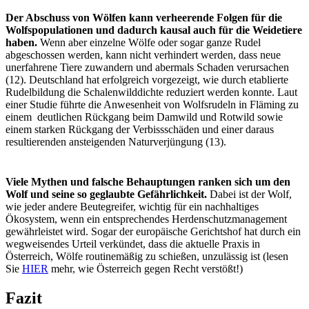
Der Abschuss von Wölfen kann verheerende Folgen für die
Wolfspopulationen und dadurch kausal auch für die Weidetiere
haben.
Wenn aber einzelne Wölfe oder sogar ganze Rudel
abgeschossen werden, kann nicht verhindert werden, dass neue
unerfahrene Tiere zuwandern und abermals Schaden verursachen
(12). Deutschland hat erfolgreich vorgezeigt, wie durch etablierte
Rudelbildung die Schalenwilddichte reduziert werden konnte. Laut
einer Studie führte die Anwesenheit von Wolfsrudeln in Fläming zu
einem deutlichen Rückgang beim Damwild und Rotwild sowie
einem starken Rückgang der Verbissschäden und einer daraus
resultierenden ansteigenden Naturverjüngung (13).
Viele Mythen und falsche Behauptungen ranken sich um den
Wolf und seine so geglaubte Gefährlichkeit.
Dabei ist der Wolf,
wie jeder andere Beutegreifer, wichtig für ein nachhaltiges
Ökosystem, wenn ein entsprechendes Herdenschutzmanagement
gewährleistet wird. Sogar der europäische Gerichtshof hat durch ein
wegweisendes Urteil verkündet, dass die aktuelle Praxis in
Österreich, Wölfe routinemäßig zu schießen, unzulässig ist (lesen
Sie
HIER
mehr, wie Österreich gegen Recht verstößt!)
Fazit