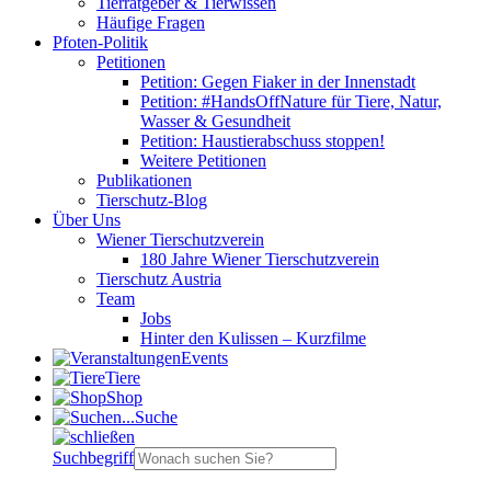
Tierratgeber & Tierwissen
Häufige Fragen
Pfoten-Politik
Petitionen
Petition: Gegen Fiaker in der Innenstadt
Petition: #HandsOffNature für Tiere, Natur,
Wasser & Gesundheit
Petition: Haustierabschuss stoppen!
Weitere Petitionen
Publikationen
Tierschutz-Blog
Über Uns
Wiener Tierschutzverein
180 Jahre Wiener Tierschutzverein
Tierschutz Austria
Team
Jobs
Hinter den Kulissen – Kurzfilme
Events
Tiere
Shop
Suche
Suchbegriff