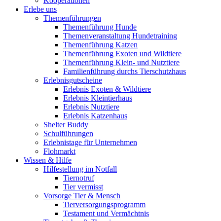
Kooperationen
Erlebe uns
Themenführungen
Themenführung Hunde
Themenveranstaltung Hundetraining
Themenführung Katzen
Themenführung Exoten und Wildtiere
Themenführung Klein- und Nutztiere
Familienführung durchs Tierschutzhaus
Erlebnisgutscheine
Erlebnis Exoten & Wildtiere
Erlebnis Kleintierhaus
Erlebnis Nutztiere
Erlebnis Katzenhaus
Shelter Buddy
Schulführungen
Erlebnistage für Unternehmen
Flohmarkt
Wissen & Hilfe
Hilfestellung im Notfall
Tiernotruf
Tier vermisst
Vorsorge Tier & Mensch
Tierversorgungsprogramm
Testament und Vermächtnis