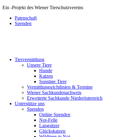
Ein
-
Projekt des Wiener Tierschutzvereins
Patenschaft
Spenden
Tiervermittlung
Unsere Tiere
Hunde
Katzen
Sonstige Tiere
Vermittlungsrichtlinien & Termine
Wiener Sachkundenachweis
Erweiterte Sachkunde Niederösterreich
Unterstütze uns
Spenden
Online Spenden
Not-Felle
Langsitzer
Glückskatzen
Wildtiere in Not