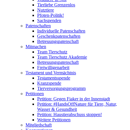
Tierliebe Grenzenlos
Nutztiere
Pfoten-Politik!
Sachspenden
Patenschaften
Individuelle Patenschaften
Geschenkpatenschaften
Betreuungspatenschaft
Mitmachen
Team Tierschutz
Team Tierschutz Akademie
Betreuungspatenschaft
Freiwilligenarbeit
Testament und Vermächtnis
Testamentsspende
Kranzspende
Tierversorgungsprogramm
Petitionen
Petition: Gegen Fiaker in der Innenstadt
Petition: #HandsOffNature für Tiere, Natur,
Wasser & Gesundheit
Petition: Haustierabschuss stoppen!
Weitere Petitionen
Mitgliedschaft