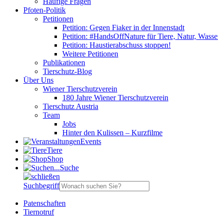
Häufige Fragen
Pfoten-Politik
Petitionen
Petition: Gegen Fiaker in der Innenstadt
Petition: #HandsOffNature für Tiere, Natur, Wass
Petition: Haustierabschuss stoppen!
Weitere Petitionen
Publikationen
Tierschutz-Blog
Über Uns
Wiener Tierschutzverein
180 Jahre Wiener Tierschutzverein
Tierschutz Austria
Team
Jobs
Hinter den Kulissen – Kurzfilme
Events
Tiere
Shop
Suche
Suchbegriff
Patenschaften
Tiernotruf