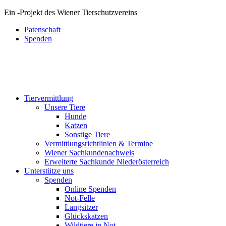
Ein
-
Projekt des Wiener Tierschutzvereins
Patenschaft
Spenden
Tiervermittlung
Unsere Tiere
Hunde
Katzen
Sonstige Tiere
Vermittlungsrichtlinien & Termine
Wiener Sachkundenachweis
Erweiterte Sachkunde Niederösterreich
Unterstütze uns
Spenden
Online Spenden
Not-Felle
Langsitzer
Glückskatzen
Wildtiere in Not