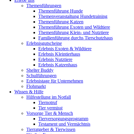
Erlebe uns
Themenführungen
Themenführung Hunde
Themenveranstaltung Hundetraining
Themenführung Katzen
Themenführung Exoten und Wildtiere
Themenführung Klein- und Nutztiere
Familienführung durchs Tierschutzhaus
Erlebnisgutscheine
Erlebnis Exoten & Wildtiere
Erlebnis Kleintierhaus
Erlebnis Nutztiere
Erlebnis Katzenhaus
Shelter Buddy
Schulführungen
Erlebnistage für Unternehmen
Flohmarkt
Wissen & Hilfe
Hilfestellung im Notfall
Tiernotruf
Tier vermisst
Vorsorge Tier & Mensch
Tierversorgungsprogramm
Testament und Vermächtnis
Tierratgeber & Tierwissen