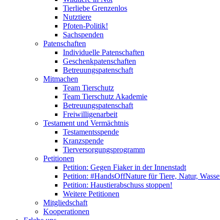
Tierliebe Grenzenlos
Nutztiere
Pfoten-Politik!
Sachspenden
Patenschaften
Individuelle Patenschaften
Geschenkpatenschaften
Betreuungspatenschaft
Mitmachen
Team Tierschutz
Team Tierschutz Akademie
Betreuungspatenschaft
Freiwilligenarbeit
Testament und Vermächtnis
Testamentsspende
Kranzspende
Tierversorgungsprogramm
Petitionen
Petition: Gegen Fiaker in der Innenstadt
Petition: #HandsOffNature für Tiere, Natur, Wass
Petition: Haustierabschuss stoppen!
Weitere Petitionen
Mitgliedschaft
Kooperationen