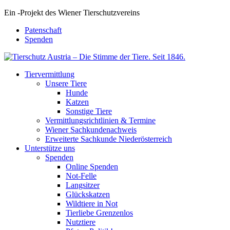
Ein
-
Projekt des Wiener Tierschutzvereins
Patenschaft
Spenden
Tiervermittlung
Unsere Tiere
Hunde
Katzen
Sonstige Tiere
Vermittlungsrichtlinien & Termine
Wiener Sachkundenachweis
Erweiterte Sachkunde Niederösterreich
Unterstütze uns
Spenden
Online Spenden
Not-Felle
Langsitzer
Glückskatzen
Wildtiere in Not
Tierliebe Grenzenlos
Nutztiere