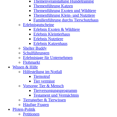
Themenveranstaltung Hundetraining
Themenführung Katzen
Themenführung Exoten und Wildtiere
Themenführung Klein- und Nutztiere
Familienführung durchs Tierschutzhaus
Erlebnisgutscheine
Erlebnis Exoten & Wildtiere
Erlebnis Kleintierhaus
Erlebnis Nutztiere
Erlebnis Katzenhaus
Shelter Buddy
Schulführungen
Erlebnistage für Unternehmen
Flohmarkt
Wissen & Hilfe
Hilfestellung im Notfall
Tiernotruf
Tier vermisst
Vorsorge Tier & Mensch
Tierversorgungsprogramm
Testament und Vermächtnis
Tierratgeber & Tierwissen
Häufige Fragen
Pfoten-Politik
Petitionen