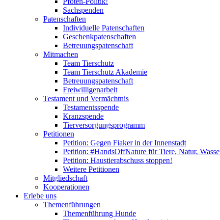
Pfoten-Politik!
Sachspenden
Patenschaften
Individuelle Patenschaften
Geschenkpatenschaften
Betreuungspatenschaft
Mitmachen
Team Tierschutz
Team Tierschutz Akademie
Betreuungspatenschaft
Freiwilligenarbeit
Testament und Vermächtnis
Testamentsspende
Kranzspende
Tierversorgungsprogramm
Petitionen
Petition: Gegen Fiaker in der Innenstadt
Petition: #HandsOffNature für Tiere, Natur, Wass
Petition: Haustierabschuss stoppen!
Weitere Petitionen
Mitgliedschaft
Kooperationen
Erlebe uns
Themenführungen
Themenführung Hunde