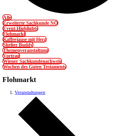
Alle
Erweiterte Sachkunde NÖ
Event-Highlights
Flohmarkt
Kaffeejause mit Herz
Shelter Buddy
Themenveranstaltung
Vortrag
Wiener Sachkundenachweis
Wochen des Guten Testaments
Flohmarkt
Veranstaltungen