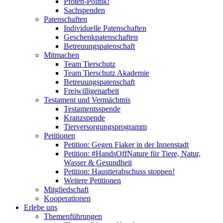
Pfoten-Politik!
Sachspenden
Patenschaften
Individuelle Patenschaften
Geschenkpatenschaften
Betreuungspatenschaft
Mitmachen
Team Tierschutz
Team Tierschutz Akademie
Betreuungspatenschaft
Freiwilligenarbeit
Testament und Vermächtnis
Testamentsspende
Kranzspende
Tierversorgungsprogramm
Petitionen
Petition: Gegen Fiaker in der Innenstadt
Petition: #HandsOffNature für Tiere, Natur,
Wasser & Gesundheit
Petition: Haustierabschuss stoppen!
Weitere Petitionen
Mitgliedschaft
Kooperationen
Erlebe uns
Themenführungen