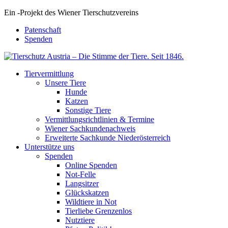
Ein
-
Projekt des Wiener Tierschutzvereins
Patenschaft
Spenden
Tiervermittlung
Unsere Tiere
Hunde
Katzen
Sonstige Tiere
Vermittlungsrichtlinien & Termine
Wiener Sachkundenachweis
Erweiterte Sachkunde Niederösterreich
Unterstütze uns
Spenden
Online Spenden
Not-Felle
Langsitzer
Glückskatzen
Wildtiere in Not
Tierliebe Grenzenlos
Nutztiere