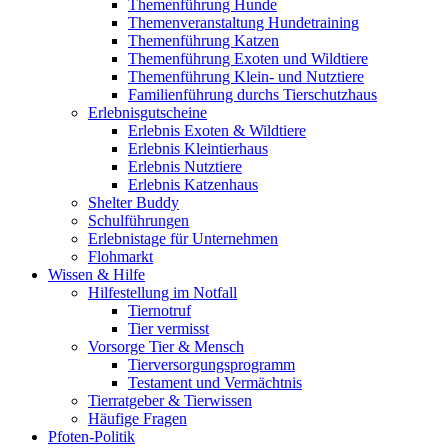
Themenführung Hunde
Themenveranstaltung Hundetraining
Themenführung Katzen
Themenführung Exoten und Wildtiere
Themenführung Klein- und Nutztiere
Familienführung durchs Tierschutzhaus
Erlebnisgutscheine
Erlebnis Exoten & Wildtiere
Erlebnis Kleintierhaus
Erlebnis Nutztiere
Erlebnis Katzenhaus
Shelter Buddy
Schulführungen
Erlebnistage für Unternehmen
Flohmarkt
Wissen & Hilfe
Hilfestellung im Notfall
Tiernotruf
Tier vermisst
Vorsorge Tier & Mensch
Tierversorgungsprogramm
Testament und Vermächtnis
Tierratgeber & Tierwissen
Häufige Fragen
Pfoten-Politik