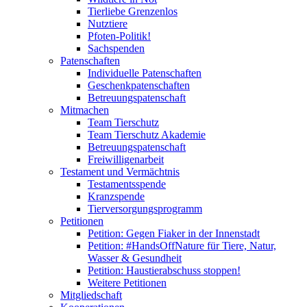
Tierliebe Grenzenlos
Nutztiere
Pfoten-Politik!
Sachspenden
Patenschaften
Individuelle Patenschaften
Geschenkpatenschaften
Betreuungspatenschaft
Mitmachen
Team Tierschutz
Team Tierschutz Akademie
Betreuungspatenschaft
Freiwilligenarbeit
Testament und Vermächtnis
Testamentsspende
Kranzspende
Tierversorgungsprogramm
Petitionen
Petition: Gegen Fiaker in der Innenstadt
Petition: #HandsOffNature für Tiere, Natur,
Wasser & Gesundheit
Petition: Haustierabschuss stoppen!
Weitere Petitionen
Mitgliedschaft