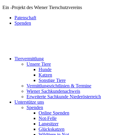
Ein
-
Projekt des Wiener Tierschutzvereins
Patenschaft
Spenden
Tiervermittlung
Unsere Tiere
Hunde
Katzen
Sonstige Tiere
Vermittlungsrichtlinien & Termine
Wiener Sachkundenachweis
Erweiterte Sachkunde Niederösterreich
Unterstütze uns
Spenden
Online Spenden
Not-Felle
Langsitzer
Glückskatzen
Wildtiere in Not