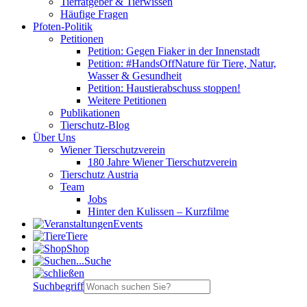
Tierratgeber & Tierwissen
Häufige Fragen
Pfoten-Politik
Petitionen
Petition: Gegen Fiaker in der Innenstadt
Petition: #HandsOffNature für Tiere, Natur,
Wasser & Gesundheit
Petition: Haustierabschuss stoppen!
Weitere Petitionen
Publikationen
Tierschutz-Blog
Über Uns
Wiener Tierschutzverein
180 Jahre Wiener Tierschutzverein
Tierschutz Austria
Team
Jobs
Hinter den Kulissen – Kurzfilme
Events
Tiere
Shop
Suche
Suchbegriff