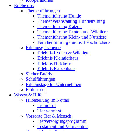
Kooperationen
Erlebe uns
Themenführungen
Themenführung Hunde
Themenveranstaltung Hundetraining
Themenführung Katzen
Themenführung Exoten und Wildtiere
Themenführung Klein- und Nutztiere
Familienführung durchs Tierschutzhaus
Erlebnisgutscheine
Erlebnis Exoten & Wildtiere
Erlebnis Kleintierhaus
Erlebnis Nutztiere
Erlebnis Katzenhaus
Shelter Buddy
Schulführungen
Erlebnistage für Unternehmen
Flohmarkt
Wissen & Hilfe
Hilfestellung im Notfall
Tiernotruf
Tier vermisst
Vorsorge Tier & Mensch
Tierversorgungsprogramm
Testament und Vermächtnis