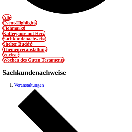
Alle
Event-Highlights
Flohmarkt
Kaffeejause mit Herz
Sachkundenachweise
Shelter Buddy
Themenveranstaltung
Vortrag
Wochen des Guten Testaments
Sachkundenachweise
Veranstaltungen