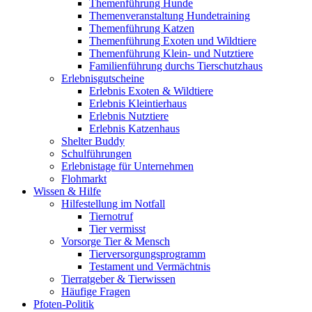
Themenführung Hunde
Themenveranstaltung Hundetraining
Themenführung Katzen
Themenführung Exoten und Wildtiere
Themenführung Klein- und Nutztiere
Familienführung durchs Tierschutzhaus
Erlebnisgutscheine
Erlebnis Exoten & Wildtiere
Erlebnis Kleintierhaus
Erlebnis Nutztiere
Erlebnis Katzenhaus
Shelter Buddy
Schulführungen
Erlebnistage für Unternehmen
Flohmarkt
Wissen & Hilfe
Hilfestellung im Notfall
Tiernotruf
Tier vermisst
Vorsorge Tier & Mensch
Tierversorgungsprogramm
Testament und Vermächtnis
Tierratgeber & Tierwissen
Häufige Fragen
Pfoten-Politik