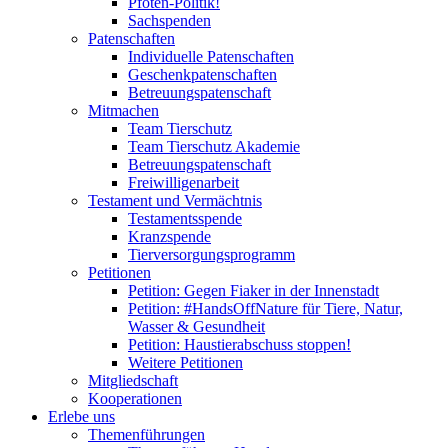
Pfoten-Politik!
Sachspenden
Patenschaften
Individuelle Patenschaften
Geschenkpatenschaften
Betreuungspatenschaft
Mitmachen
Team Tierschutz
Team Tierschutz Akademie
Betreuungspatenschaft
Freiwilligenarbeit
Testament und Vermächtnis
Testamentsspende
Kranzspende
Tierversorgungsprogramm
Petitionen
Petition: Gegen Fiaker in der Innenstadt
Petition: #HandsOffNature für Tiere, Natur,
Wasser & Gesundheit
Petition: Haustierabschuss stoppen!
Weitere Petitionen
Mitgliedschaft
Kooperationen
Erlebe uns
Themenführungen