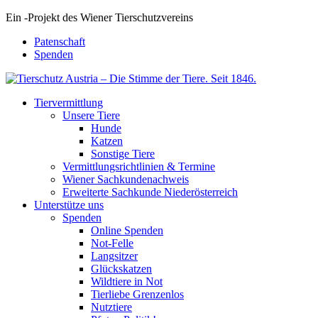
Ein
-
Projekt des Wiener Tierschutzvereins
Patenschaft
Spenden
Tiervermittlung
Unsere Tiere
Hunde
Katzen
Sonstige Tiere
Vermittlungsrichtlinien & Termine
Wiener Sachkundenachweis
Erweiterte Sachkunde Niederösterreich
Unterstütze uns
Spenden
Online Spenden
Not-Felle
Langsitzer
Glückskatzen
Wildtiere in Not
Tierliebe Grenzenlos
Nutztiere