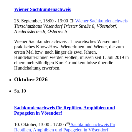
Wiener Sachkundenachweis
25. September, 15:00
-
19:00
Wiener Sachkundenachweis
Tierschutzhaus Vösendorf
Triester Straße 8, Vösendorf,
Niederösterreich, Österreich
Wiener Sachkundenachweis - Theoretisches Wissen und
praktisches Know-How. Wienerinnen und Wiener, die zum
ersten Mal bzw. nach länger als zwei Jahren,
Hundehalter:innen werden wollen, müssen seit 1. Juli 2019 in
einem mehrstündigen Kurs Grundkenntnisse über die
Hundehaltung erwerben.
Oktober 2026
Sa.
10
Sachkundenachweis für Reptilien, Amphibien und
Papageien in Vösendorf
10. Oktober, 13:00
-
17:00
Sachkundenachweis für
Reptilien, Amphibien und Papageien in Vösendorf